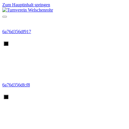
Zum Hauptinhalt springen
Home
6a76d356df917
Verein
Vereinsinformationen
Vereins News
Vereins Anlässe
Nachwuchsförderung
Vorstand & Ämter
Sponsoring
Vereinsinterne Downloads
6a76d356dfcf8
Leichtathletik
Übersicht & Infos
News
Leichtathletik Anlässe
Stützpunkt NLZ NWS
Partnerschaft Sportklassen Solothurn
Athletenportraits Kader- und Topathleten