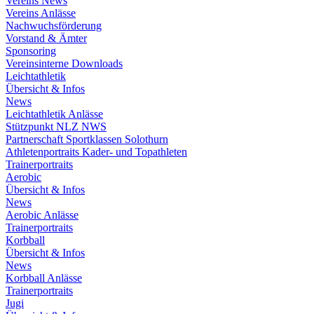
Vereins News
Vereins Anlässe
Nachwuchsförderung
Vorstand & Ämter
Sponsoring
Vereinsinterne Downloads
Leichtathletik
Übersicht & Infos
News
Leichtathletik Anlässe
Stützpunkt NLZ NWS
Partnerschaft Sportklassen Solothurn
Athletenportraits Kader- und Topathleten
Trainerportraits
Aerobic
Übersicht & Infos
News
Aerobic Anlässe
Trainerportraits
Korbball
Übersicht & Infos
News
Korbball Anlässe
Trainerportraits
Jugi