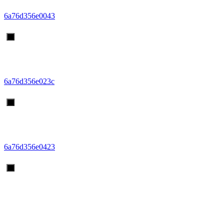
Trainerportraits
6a76d356e0043
Aerobic
Übersicht & Infos
News
Aerobic Anlässe
Trainerportraits
6a76d356e023c
Korbball
Übersicht & Infos
News
Korbball Anlässe
Trainerportraits
6a76d356e0423
Jugi
Übersicht & Infos
News
Jugi Anlässe
Leiterportraits
Bilder