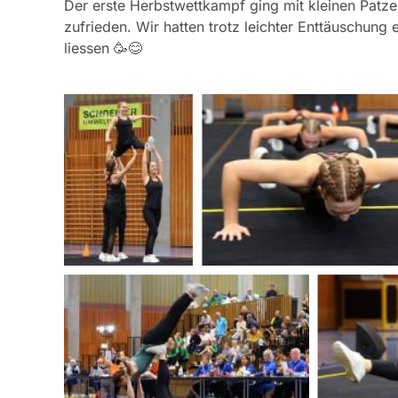
Der erste Herbstwettkampf ging mit kleinen Patze
zufrieden. Wir hatten trotz leichter Enttäuschung
liessen 🥳😊